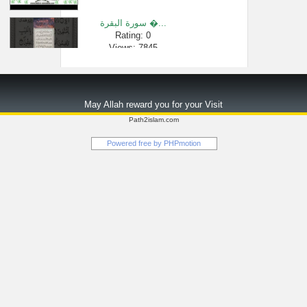
سورة البقرة �...
Rating: 0
Views: 7845
حكم قتل الوَ�...
Rating: 0
May Allah reward you for your Visit
Views: 9781
Path2islam.com
سورة يونس كا�...
Powered free by
PHPmotion
Rating: 0
Views: 146488
شرح لمعة الا�...
Rating: 0
Views: 2483
💖 أعظم محبة ...
Rating: 0
Views: 4609