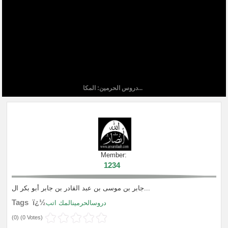
دروس الحرمين: المكا...
Member:
1234
جابر بن موسى بن عبد القادر بن جابر أبو بكر ال...
Tags ï¿½
دروسالحرمينالمك اتب
(
0
) (
0 Votes
)