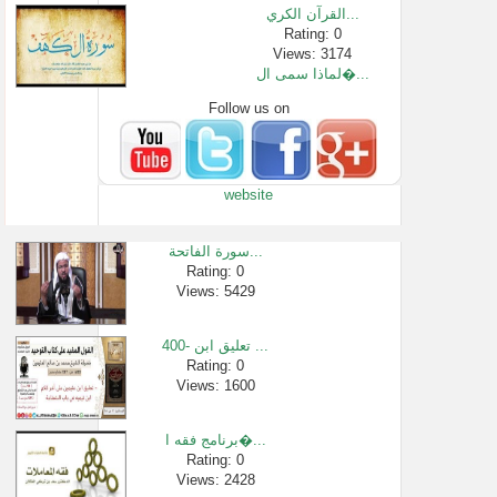
القرآن الكري...
Rating: 0
Views: 3174
لماذا سمى ال�...
Follow us on
Rating: 0
Views: 987
متى تفيق !؟ | �...
Rating: 0
website
Views: 281816
مسألة الفجر �...
Rating: 0
سورة الفاتحة...
Views: 2459
Rating: 0
Views: 5429
هل من ينام عل...
Rating: 0
Views: 2887
400- تعليق ابن ...
برنامج سؤال �...
Rating: 0
Views: 1600
Rating: 0
Views: 3242
برنامج فقه ا�...
Rating: 0
Views: 2428