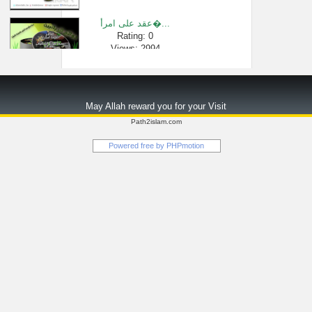
عقد على امرأ�...
Rating: 0
Views: 2994
مسألة تنشيف �...
Rating: 0
May Allah reward you for your Visit
Views: 2353
Path2islam.com
011 - ما حال ال�...
Powered free by
PHPmotion
Rating: 0
Views: 23152
"كلمة هامة في...
Rating: 0
Views: 2276
شرح كتاب الت�...
Rating: 0
Views: 2704