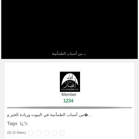
من أسباب الطمأنينة ...
Member:
1234
من أسباب الطمأنينة في البيوت وزيادة الخير و�...
Tags ï¿½
(
0
) (
0 Votes
)