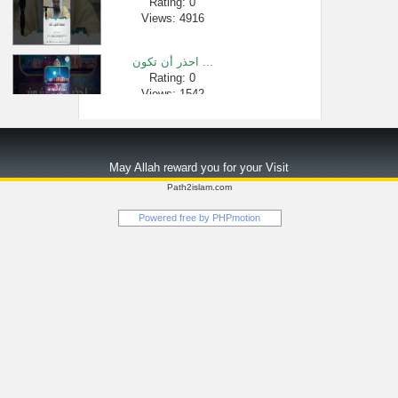
Rating: 0
Views: 4916
احذر أن تكون ...
Rating: 0
Views: 1542
تأملات في ال�...
Rating: 0
May Allah reward you for your Visit
Views: 2211
Path2islam.com
[704] حكم صلاة �...
Powered free by
PHPmotion
Rating: 0
Views: 695
من احكام طوا�...
Rating: 0
Views: 2362
محاضرة " مدرس...
Rating: 0
Views: 2536