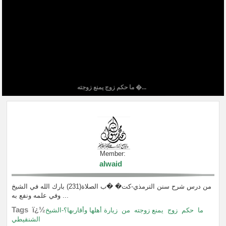
ما حكم زوج يمنع زوجته �...
Member:
alwaid
من درس شرح سنن الترمذي-كت� �ب الصلاة(231) بارك الله في الشيخ
وفي علمه ونفع به ...
Tags ï¿½
ما
حكم
زوج
يمنع زوجته
من
زيارة أهلها وأقاربها؟-الشيخ
الشنقيطي