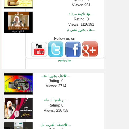
Views: 961
تلاوة مرئية �...
Rating: 0
Views: 1116391
هل يجوز لبس م...
Follow us on
Rating: 0
Views: 2540
سورة الرحمن �...
Rating: 0
website
Views: 662019
بيان الأدلة �...
Rating: 0
هل يجوز النف�...
Views: 2318
Rating: 0
Views: 2714
"لا تجلس في ا�...
Rating: 0
Views: 295033
برنامج آسماء...
لا تدع إيمان�...
Rating: 0
Views: 236739
Rating: 0
Views: 215231
صفة القرب لل�...