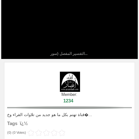
التفسير المفصل {سور...
Member:
1234
قناة تهتم بكل ما هو جديد من تلاوات القراء وخ�...
Tags ï¿½
(
0
) (
0 Votes
)