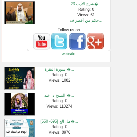
23 شرح الأرب�...
Rating: 0
Views: 61
حكم من أفطر ف...
Follow us on
Rating: 0
Views: 3527
الوازع الدين...
Rating: 0
website
Views: 2551
ابوبكر الجزا...
Rating: 0
سورة البقرة �...
Views: 2079
Rating: 0
Views: 1082
أحوج الناس ل�...
Rating: 0
Views: 2392
الشيخ د. عبد �...
الأسماء الحس...
Rating: 0
Views: 110274
Rating: 0
Views: 40934
[550 -595] هل الج�...
Rating: 0
Views: 8976