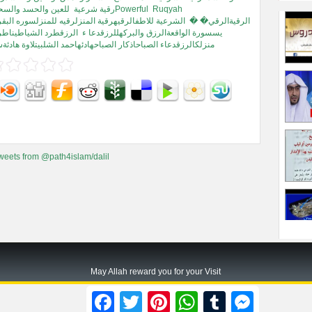
Ruqyah
للعين والحسد والسحرPowerful
mp3رقية شرعية
Shariahالرقيةالرقي� �
الشرعية للاطفالرقيهرقية المنزلرقيه للمنزلسوره الب
يسسورة الواقعةالرزق والبركهللرزقدعا ء
الرزقطرد الشياطيناطر
منزلكالرزقدعاء الصباحاذكار الصباحهادئهاحمد الشلبيتلاوة هادئ
weets from @path4islam/dalil
May Allah reward you for your Visit
Path2islam.com
Facebook
Twitter
Pinterest
WhatsApp
Tumblr
Messenger