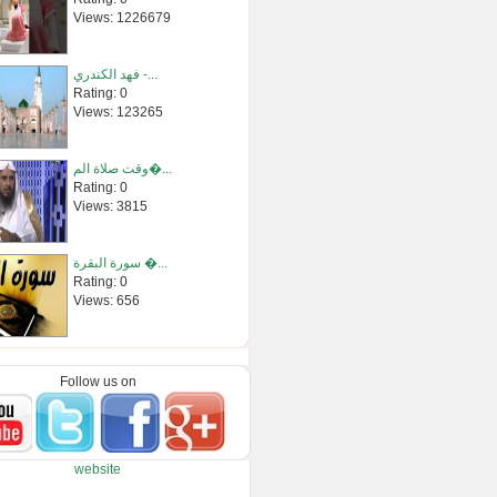
Views: 1226679
فهد الكندري -...
Rating: 0
Views: 123265
وقت صلاة الم�...
Rating: 0
Views: 3815
سورة البقرة �...
Rating: 0
Views: 656
يا طالب العل�...
Rating: 0
Follow us on
Views: 2420
جواز خروج ال�...
website
Rating: 0
Views: 3070