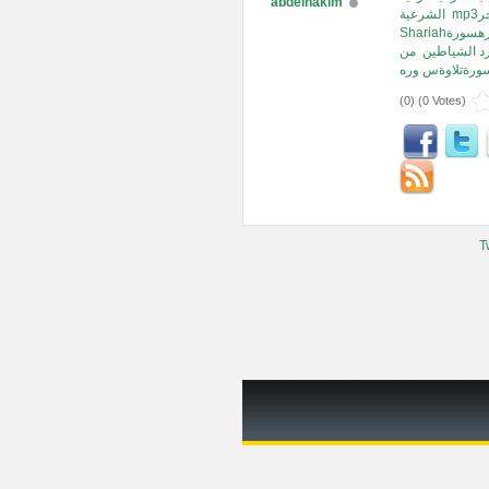
abdelhakim
الشرعية
قرهسورة
د الشياطين
من
ةسورةتلاوةس وره
(
0
) (
0 Votes
)
T