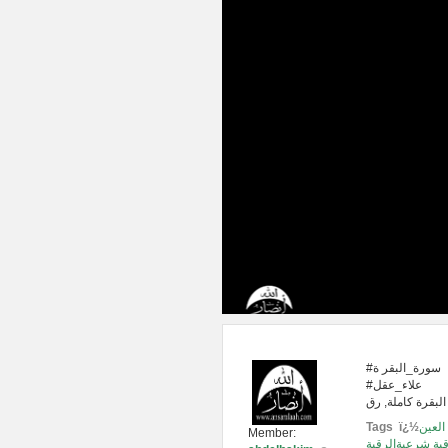
#سورة_البقر ة
#علاء_عقل
العين
Tags ï¿½
Member:
ية شرعيةالرقية