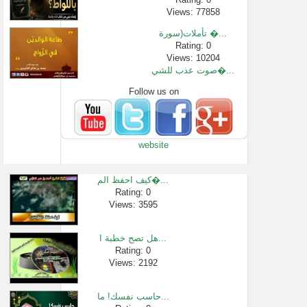
Views: 77858
تأملات(سورة �...
Rating: 0
Views: 10204
صوت عذب للشي�...
Follow us on
Rating: 0
Views: 3058
423 - حكم لعب ا�...
Rating: 0
website
Views: 2805
سلسلة فتاوى �...
Rating: 0
كيف احفظ الم�...
Views: 2565
Rating: 0
Views: 3595
التحذير من ق�...
Rating: 0
Views: 2526
هل تصح خطبة ا...
إذا وقعت نجا�...
Rating: 0
Views: 2192
Rating: 0
Views: 3258
حاسب نفسك! ما...