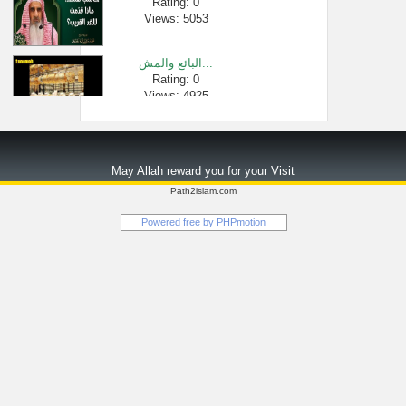
Rating: 0
Views: 5053
البائع والمش...
Rating: 0
Views: 4925
لقاء[19 من 20] أ...
Rating: 0
May Allah reward you for your Visit
Views: 3835
Path2islam.com
آداب المساجد...
Powered free by
PHPmotion
Rating: 0
Views: 1544
بيان العلة م�...
Rating: 0
Views: 2295
السيرة النبو...
Rating: 0
Views: 5860