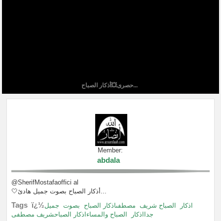
حصرى💥أذكار الصباح...
Member:
abdala
@SherifMostafaoffici al
🤍أذكار الصباح بصوت جميل هادئ...
Tags ï¿½
اذكار
الصباح شريف
مصطفىاذكار الصباح
بصوت
جميل
جدااذكار
الصباح والمساءاذكار الصباحشريف مصطفى