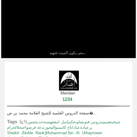
متى يكون الميت شهيد...
Member:
1234
صفحة الدروس العلمية للشيخ العلامة محمد بن ص�...
Tags ï¿½
شيخبنعثيميندروس فتوىفتاوىحكمإسل امفقهسنةحديثتفس
يرعبادةعباداتأح كامسؤاليجوزبدعة فرضواجبحلالحرام
Sheikh
(Noble
Rank)Muhammad Ibn
Al
Uthaymeen