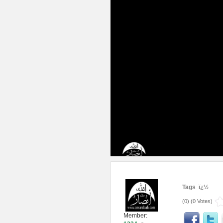
Tags ï¿½
(
0
) (
0 Votes
)
Member: