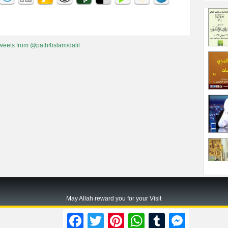
weets from @path4islam/dalil
May Allah reward you for your Visit
Path2islam.com
Facebook
Twitter
Pinterest
WhatsApp
Tumblr
Messenger