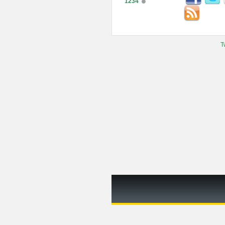
1234
T