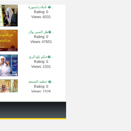
تأملات(سورة �...
Rating: 0
قصة غريبة لر�...
Views: 8331
Rating: 0
Views: 537285
هل المني وال�...
Rating: 0
شرح الأربعون...
Views: 47651
Rating: 0
Views: 2345
حكم بلع الري�...
Rating: 0
سورة البقرة �...
Views: 2331
Rating: 0
Views: 3419
خطبة الجمعة �...
Rating: 0
سيرة معاوية �...
Views: 1526
Rating: 0
Views: 1014386
فقه توحيد ال...
Rating: 0
Views: 57771