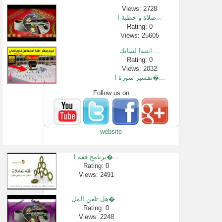
Views: 2728
صلاة و خطبة ا...
Rating: 0
Views: 25605
انتبه! لسانك ...
Rating: 0
Views: 2032
تفسير سورة ا�...
Follow us on
Rating: 0
Views: 617
حكم الزكاة ف�...
Rating: 0
website
Views: 2535
السيرة النبو...
Rating: 0
برنامج فقه ا�...
Views: 373608
Rating: 0
Views: 2491
فتاوى من درو�...
Rating: 0
Views: 6974
هل تلعن المل�...
منهاج المسلم...
Rating: 0
Views: 2248
Rating: 0