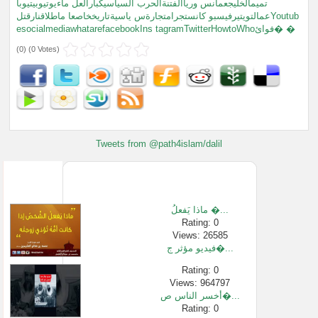
تميمالخليجعمانس ورياالفتنةالحرب السياسيكبارالعل ماءيوتيوبيتيوبا
عمالتويتيرفيسبو كانستجرامتجارةس ياسيةتاريخخاصعا ماطلاقنارقتلYoutub
esocialmediawhatarefacebookIns tagramTwitterHowtoWhoفوائ� �
(
0
) (
0 Votes
)
Tweets from @path4islam/dalil
ماذا يَفعلُ �...
Rating: 0
Views: 26585
فيديو مؤثر ج�...
Rating: 0
Views: 964797
أخسر الناس ص�...
Rating: 0