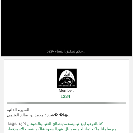
529- حكم تصفيق النساء...
Member:
1234
السيرة الذاتية:
ا� �شيخ : محمد بن صالح العثيمي�...
Tags ï¿½
كتابالتوحيدابنع ثيمينمحمدبنصالح العثيمينالشيخال
اميرسلمانالملكع ثمانالخميسوليال عهدالسعوديةالكو يتصباحالاحمدقطر