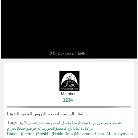
هل الرقص جائز إذا ك�...
Member:
1234
القناة الرسمية لصفحة الدروس العلمية للشيخ ا...
Tags ï¿½
شيخبنعثيميندروس فتوىفتاوىحكمإسل امفقهسنةحديثتفس
يرعبادةعباداتأح كامسؤاليجوزبدعة فرضواجبحلالحرام
Dance
(Interest)Sheikh
(Noble Rank)Muhammad
Ibn
Al
Uthaymeen