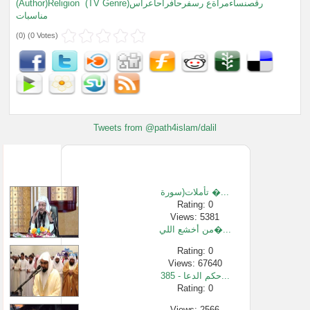
(Author)Religion
(TV Genre)رقصنساءمرأةع رسفرحأفراحأعراس
مناسبات
(
0
) (
0 Votes
)
Tweets from @path4islam/dalil
تأملات(سورة �...
Rating: 0
Views: 5381
من أخشع اللي�...
Rating: 0
Views: 67640
385 - حكم الدعا...
Rating: 0
Views: 2566