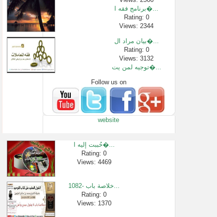
برنامج فقه ا�...
Rating: 0
Views: 2344
بيان مراد ال�...
Rating: 0
Views: 3132
توجيه لمن يت�...
Follow us on
Rating: 0
Views: 2622
دروس الحرمين...
Rating: 0
website
Views: 3141
كيف نحصل على ...
Rating: 0
حُببت إليه ا�...
Views: 2337
Rating: 0
Views: 4469
بيان نصاب ال�...
Rating: 0
Views: 2519
1082- خلاصة باب...
تفسير سورة ا�...
Rating: 0
Views: 1370
Rating: 0
Views: 1326