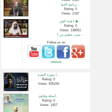
برنامج الجوا...
Rating: 0
Views: 2197
فتنة القبر | �...
Rating: 0
Views: 138051
سبب عظيم من أ...
Follow us on
Rating: 0
Views: 25021
إنما يتقبل ا�...
Rating: 0
website
Views: 2414
08 شرح الأرب�...
Rating: 0
سورة البقرة |...
Views: 58
Rating: 0
Views: 835245
من وصايا الش�...
Rating: 0
Views: 229570
أسئلة وفتاوى...
هل التمذهب و�...
Rating: 0
Views: 1457
Rating: 0
Views: 69038