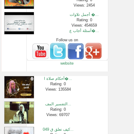
Views: 2454
أجمل تلاوات �...
Rating: 0
Views: 454659
أسئلة أجاب ع�...
Follow us on
Rating: 0
Views: 119987
ماحكم الجهاد...
Rating: 0
website
Views: 2546
الدروس العلم...
Rating: 0
أحكام صلاة ا�...
Views: 7386
Rating: 0
Views: 135584
فتاوى رمضاني...
Rating: 0
Views: 50877
التفسير المف...
مقطع رائع-مف�...
Rating: 0
Views: 69707
Rating: 0
Views: 654
049 كيف تعلق ق...