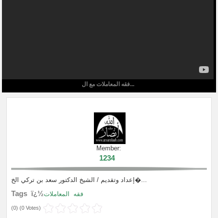
فقه المعاملات مع ال...
Member:
1234
إعداد وتقديم / الشيخ الدكتور سعد بن تركي الخ�...
Tags ï¿½
فقه
المعاملات
(
0
) (
0 Votes
)