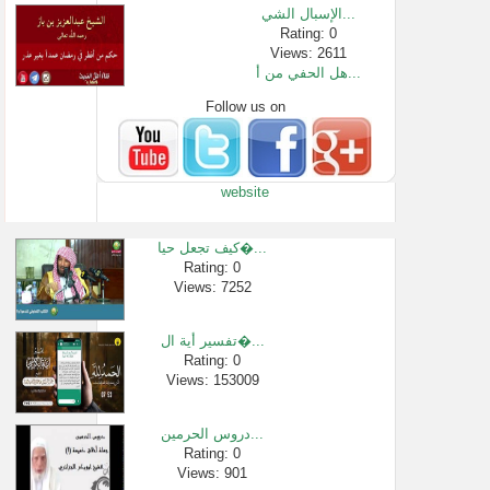
الإسبال الشي...
Rating: 0
Views: 2611
هل الحفي من أ...
Follow us on
Rating: 0
Views: 1459
حكم قتل الوَ�...
Rating: 0
website
Views: 9776
مسألة كشف وج�...
Rating: 0
كيف تجعل حيا�...
Views: 2801
Rating: 0
Views: 7252
حكم الزواج م�...
Rating: 0
Views: 2853
تفسير أية ال�...
حكم الصلاه ف�...
Rating: 0
Views: 153009
Rating: 0
Views: 3007
دروس الحرمين...
Rating: 0
Views: 901