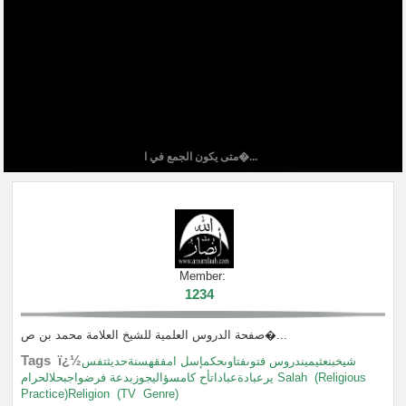
متى يكون الجمع في ا�...
Member:
1234
صفحة الدروس العلمية للشيخ العلامة محمد بن ص�...
Tags ï¿½
شيخبنعثيميندروس فتوىفتاوىحكمإسل امفقهسنةحديثتفس
يرعبادةعباداتأح كامسؤاليجوزبدعة فرضواجبحلالحرام Salah
(Religious
Practice)Religion
(TV
Genre)