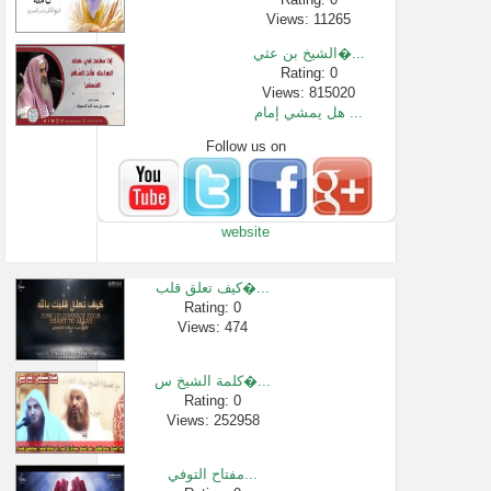
Views: 11265
الشيخ بن عثي�...
Rating: 0
Views: 815020
هل يمشي إمام ...
Follow us on
Rating: 0
Views: 2881
دروس الحرمين...
Rating: 0
website
Views: 22451
في شدة الزحا�...
Rating: 0
كيف تعلق قلب�...
Views: 2708
Rating: 0
Views: 474
حكم الاستغفا...
Rating: 0
Views: 2380
كلمة الشيخ س�...
اقرأ هذه الس�...
Rating: 0
Views: 252958
Rating: 0
Views: 4230
مفتاح التوفي...