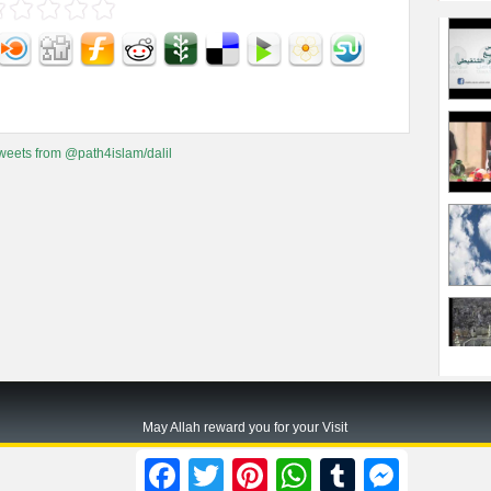
weets from @path4islam/dalil
May Allah reward you for your Visit
Path2islam.com
Facebook
Twitter
Pinterest
WhatsApp
Tumblr
Messenger