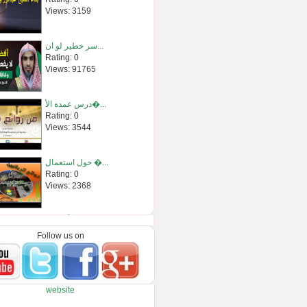
Views: 3159
سر خطير لو ان...
Rating: 0
Views: 91765
درس عمدة الأ�...
Rating: 0
Views: 3544
حول استعمال �...
Rating: 0
Views: 2368
شخصاً ابكى ا�...
Rating: 0
Follow us on
Views: 1869075
تأملات(سورة �...
website
Rating: 0
Views: 9510