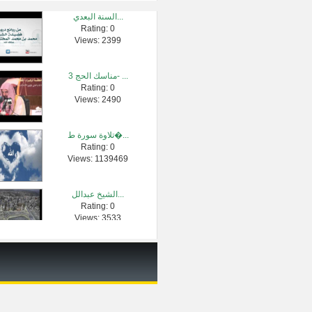
السنة البعدي...
Rating: 0
الأحق بالأما...
Views: 2399
Rating: 0
Views: 2453
مناسك الحج 3- ...
Rating: 0
عن صلاة المن�...
Views: 2490
Rating: 0
Views: 2573
تلاوة سورة ط�...
Rating: 0
دروس الحرمين...
Views: 1139469
Rating: 0
Views: 695
الشيخ عبدالل...
Rating: 0
هل يقص أو يحل...
Views: 3533
Rating: 0
Views: 3920
كيف أعلق قلب�...
Rating: 0
Views: 79127