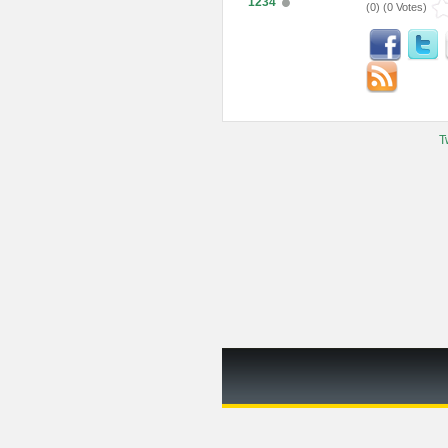
1234
(
0
) (
0 Votes
)
T