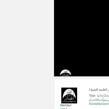
Tags ï¿½
داتأح
Rank)Muham
Member: