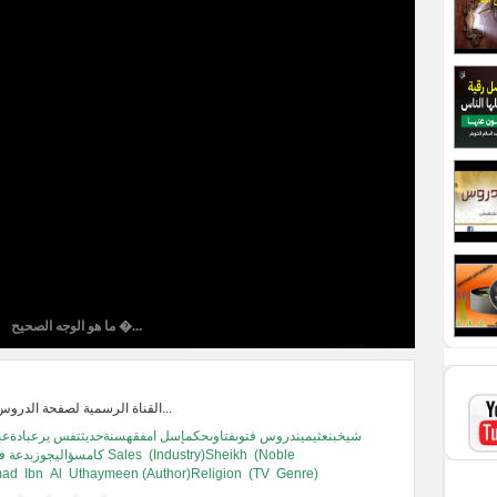
ما هو الوجه الصحيح �...
القناة الرسمية لصفحة الدروس العلمية للشيخ ا...
شيخبنعثيميندروس فتوىفتاوىحكمإسل امفقهسنةحديثتفس يرعبادةعبا
كامسؤاليجوزبدعة فرضواجبحلالحرام Sales
(Industry)Sheikh
(Noble
mad
Ibn
Al
Uthaymeen (Author)Religion
(TV
Genre)