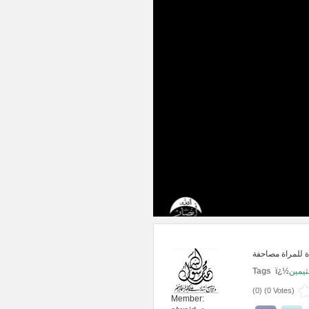
Tags ï¿½
ثيمين
(
0
) (
0 Votes
)
Member: