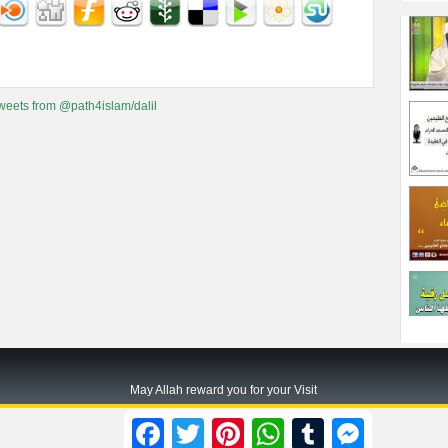
weets from @path4islam/dalil
May Allah reward you for your Visit
Path2islam.com
Facebook
Twitter
Pinterest
WhatsApp
Tumblr
Messenger