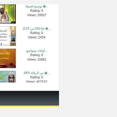
توضيح فضيلة �...
Rating: 0
هل يؤخر طبيب ...
Views: 29557
Rating: 0
Views: 2311
لقاء[56 من 216] �...
Rating: 0
السيرة النبو...
Views: 2454
Rating: 0
Views: 413534
أوقات ومواضع...
Rating: 0
دروس الحرمين...
Views: 10881
Rating: 0
Views: 1947
99% من الرقاة �...
Rating: 0
هل يغسَّل ال�...
Views: 457532
Rating: 0
Views: 2575
932 - حكم قصر ا�...
Rating: 0
Views: 2561