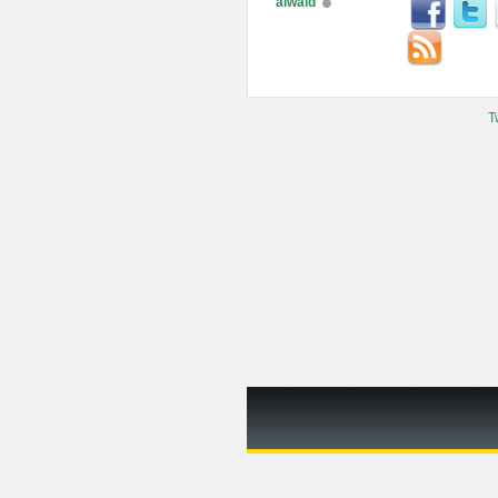
alwaid
T