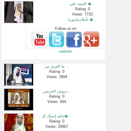
التنبيه على �...
Rating: 0
Views: 7733
تأملات(سورة �...
Follow us on
Rating: 0
Views: 9008
الشيخ ناصر ا�...
Rating: 0
website
Views: 229778
هل هناك تقيي�...
Rating: 0
ما الفرق بين ...
Views: 3210
Rating: 0
Views: 2894
شرح لمعة الا�...
Rating: 0
Views: 2256
دروس الحرمين...
حُكم مَن أفط�...
Rating: 0
Views: 664
Rating: 0
Views: 4067
حكم إسبال ال�...
Rating: 0
Views: 20967