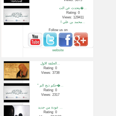
يتحدث عن الت�...
Rating: 0
Views: 129411
محمد بن علي ا...
Follow us on
Rating: 0
Views: 123236
وقفة مع سورة ...
Rating: 0
website
Views: 2361
الكمأة شفاء �...
Rating: 0
الحلقة الاول...
Views: 2519
Rating: 0
Views: 3738
سورة الفاتحة...
Rating: 0
Views: 5744
" حكم ذبح الم�...
شرح طريقة ال�...
Rating: 0
Views: 2317
Rating: 0
Views: 6175
عودة من جديد ...
Rating: 0