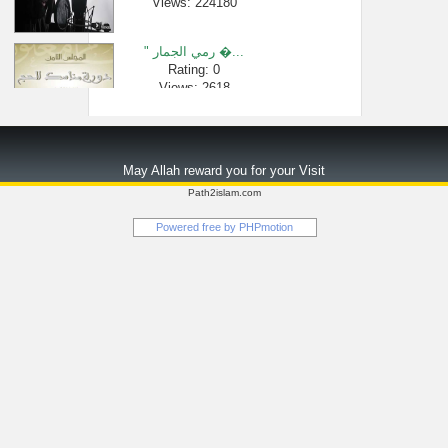
Views: 224180
" رمي الجمار �...
Rating: 0
Views: 2618
التفسير المف...
Rating: 0
May Allah reward you for your Visit
Views: 117289
Path2islam.com
1494- قول بعضه�...
Powered free by
PHPmotion
Rating: 0
Views: 2643
حكم الإفرازا...
Rating: 0
Views: 2554
سورة البقرة �...
Rating: 0
Views: 56544