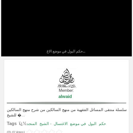
حكم البول في موضع الاغ...
Member:
alwaid
سلسلة منتقى المسائل الفقهية من منهج السالكين من شرح منهج السالكين
للشيخ �...
Tags ï¿½
حكم
البول
في موضع
الاغتسال
- الشيخ
المنجد
(
0
) (
0 Votes
)