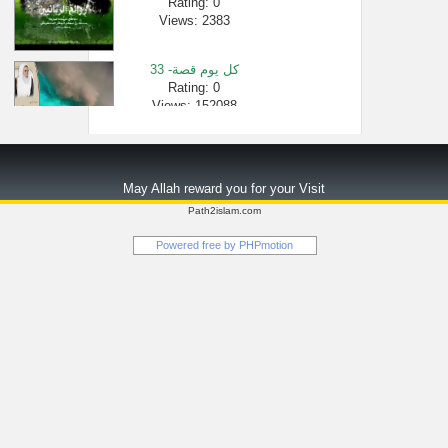
Rating: 0
Views: 2383
33 -كل يوم قصة
Rating: 0
Views: 152088
كلمات في كثر�...
Rating: 0
May Allah reward you for your Visit
Views: 2518
Path2islam.com
من أقوى المق�...
Powered free by
PHPmotion
Rating: 0
Views: 6028
هذا يبين عظم�...
Rating: 0
Views: 1446
سورة النمل ك�...
Rating: 0
Views: 80863