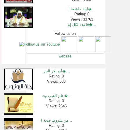
ليلة خاشعة أ�...
Rating: 0
Views: 33763
قاعدة لكل إم�...
Follow us on
Rating: 0
Views: 3204
أيهما أفضل ق�...
Rating: 0
website
Views: 2776
تفسير أية ال�...
Rating: 0
أبو بكر الجز�...
Views: 153014
Rating: 0
Views: 583
السيرة النبو...
Rating: 0
Views: 5827
علم الغيب وت�...
احرصوا على م�...
Rating: 0
Views: 2646
Rating: 0
Views: 997
من شروط صحة ا...
Rating: 0