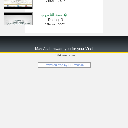
Views: 2814
أسعد الناس ب�...
Rating: 0
Views: 2271
[548 -595] توجيه �...
Rating: 0
May Allah reward you for your Visit
Views: 1710
Path2islam.com
موقف للشيخ م�...
Powered free by
PHPmotion
Rating: 0
Views: 2996
خُروجُ الدَّ...
Rating: 0
Views: 4432
30 شرح الأرب�...
Rating: 0
Views: 75