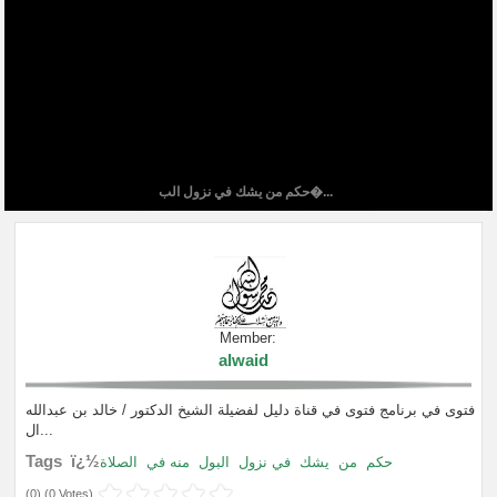
حكم من يشك في نزول الب�...
Member:
alwaid
فتوى في برنامج فتوى في قناة دليل لفضيلة الشيخ الدكتور / خالد بن عبدالله
ال...
Tags ï¿½
حكم
من
يشك
في نزول
البول
منه في
الصلاة
(
0
) (
0 Votes
)