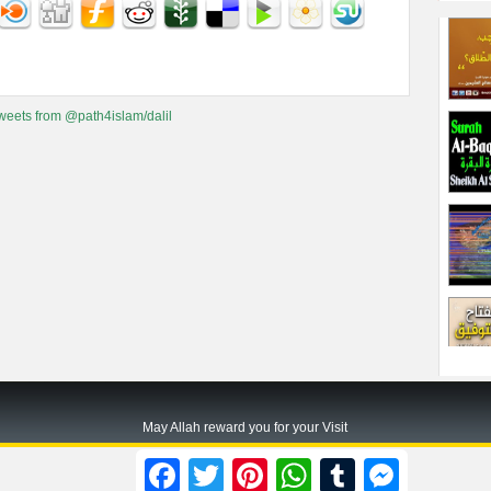
weets from @path4islam/dalil
May Allah reward you for your Visit
Path2islam.com
Facebook
Twitter
Pinterest
WhatsApp
Tumblr
Messenger