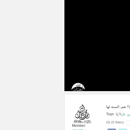
Tags ï¿½
باز
ن
(
0
) (
0 Votes
)
Member: