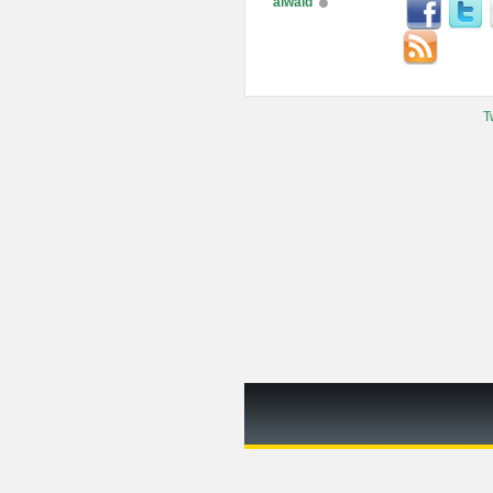
alwaid
T