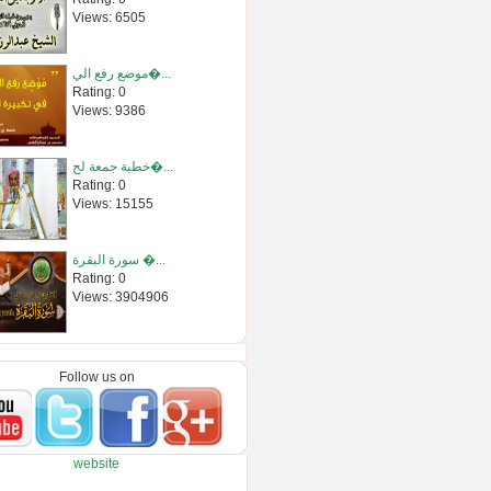
Views: 6505
موضع رفع الي�...
Rating: 0
Views: 9386
خطبة جمعة لح�...
Rating: 0
Views: 15155
سورة البقرة �...
Rating: 0
Views: 3904906
حكم إمامة ال�...
Rating: 0
Follow us on
Views: 2522
حكم التسمي ب�...
website
Rating: 0
Views: 1097