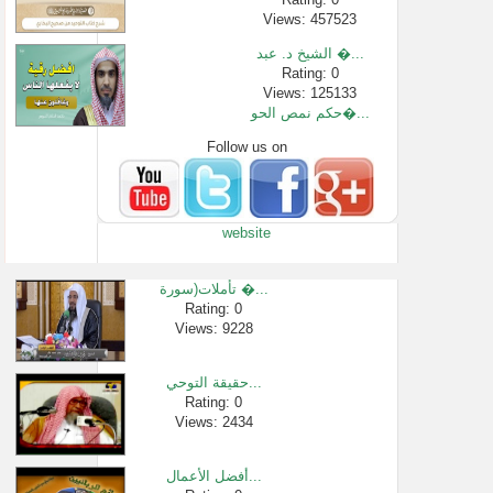
Views: 457523
الشيخ د. عبد �...
Rating: 0
Views: 125133
حكم نمص الحو�...
Follow us on
Rating: 0
Views: 2563
هل صحيح أن ال...
Rating: 0
website
Views: 3849
الروية في طل�...
Rating: 0
تأملات(سورة �...
Views: 2416
Rating: 0
Views: 9228
لقاء[67 من 219] �...
Rating: 0
Views: 23641
حقيقة التوحي...
عن الصلاة وا�...
Rating: 0
Views: 2434
Rating: 0
Views: 2909
أفضل الأعمال...