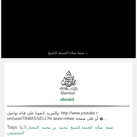
صفة صلاة الجمعة للشيخ ...
Member:
alwaid
وللمزيد تابعونا على قناة تواصل: http://www.youtube.c
om/user/TAWASSEL1?fe ature=mhee أو على صفحة �...
Tags ï¿½
صفة
صلاة
الجمعة للشيخ
محمد
بن محمد
المختار
الشنقيطي