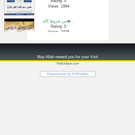
Rating: 0
Views: 1994
من شروط الأم�...
Rating: 0
Views: 2428
كتاب نفيس في ...
Rating: 0
May Allah reward you for your Visit
Views: 73277
Path2islam.com
حكم الصلاة و�...
Powered free by
PHPmotion
Rating: 0
Views: 2738
الدراسة في ب�...
Rating: 0
Views: 2583
ما هي صفة قطع...
Rating: 0
Views: 6616