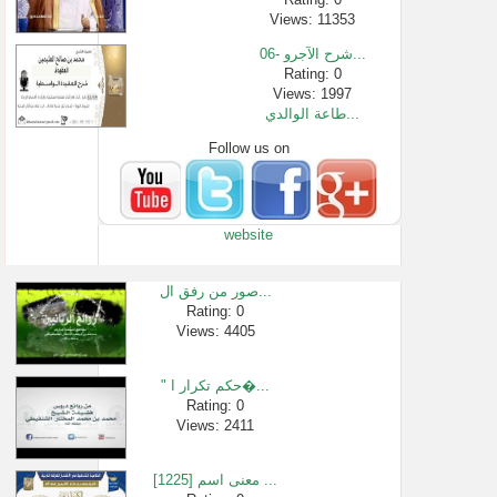
Views: 11353
06- شرح الآجرو...
Rating: 0
Views: 1997
طاعة الوالدي...
Follow us on
Rating: 0
Views: 77854
الشيخ ادريس �...
Rating: 0
website
Views: 2985
دروس الحرمين...
Rating: 0
صور من رفق ال...
Views: 10545
Rating: 0
Views: 4405
طهر قلبك سور�...
Rating: 0
Views: 3359
" حكم تكرار ا�...
سورة الفاتحة...
Rating: 0
Views: 2411
Rating: 0
Views: 4426
[1225] معنى اسم ...