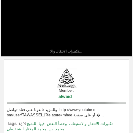
تكبيرات الانتقال والا...
Member:
alwaid
وللمزيد تابعونا على قناة تواصل: http://www.youtube.c
om/user/TAWASSEL1?fe ature=mhee أو على صفحة �...
Tags ï¿½
تكبيرات الانتقال والاستيعاب
وخطأ البعض
فيها
للشيخ
محمد
بن
محمد المختار الشنقيطي