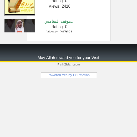
Rating: 0
Views: 2416
موقف المغامس...
Rating: 0
Views: 247821
سورة البقره �...
Rating: 0
May Allah reward you for your Visit
Views: 1769525
Path2islam.com
[668 -850] اختلاف...
Powered free by
PHPmotion
Rating: 0
Views: 1805
سورة التوبة -...
Rating: 0
Views: 118188
تفريق البعض �...
Rating: 0
Views: 2215