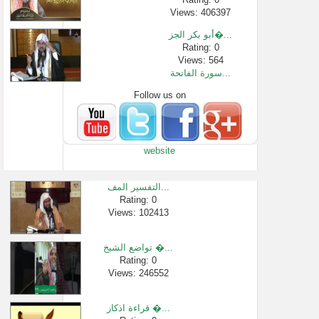
Views: 406397
أبو بكر الجز�...
Rating: 0
Views: 564
سورة الفاتحة...
Follow us on
Rating: 0
Views: 7338
حكم يمين الإ�...
Rating: 0
website
Views: 2936
" محظورات الا...
Rating: 0
التفسير المف...
Views: 2315
Rating: 0
Views: 102413
سورة يوسف كا�...
Rating: 0
Views: 2796
تواضع الشيخ �...
[306 -850] معية ا�...
Rating: 0
Views: 246552
Rating: 0
Views: 1412
قراءة اذكار �...