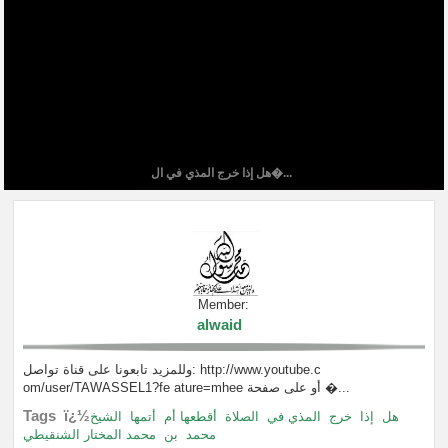
هل إذا خرج المذي في ال�...
Member:
alwaid
وللمزيد تابعونا على قناة تواصل: http://www.youtube.c
om/user/TAWASSEL1?fe ature=mhee أو على صفحة �...
Tags ï¿½
هل
إذا
خرج
المذي في
الصلاة
أقطعها أم
أتمها
الشيخ
محمد
بن
محمد المختار الشنقيطي