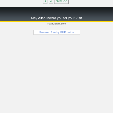
1
2
Next >>
May Allah reward you for your Visit
Path2islam.com
Powered free by
PHPmotion