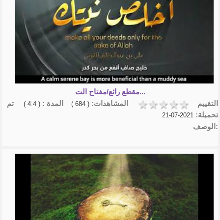
مقطع رائع/مفتاح الت...
التقييم
المشاهدات:
المدة :
تم
( 4:4 )
( 684 )
تحميلة:
2021-07-21
الوصف: