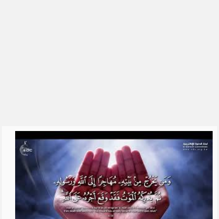
الشيخ علي الشبيلي
رياض الصالحين للشيخ ابن عثيمين
العقيدة الواسطية
السيرة النبوية
القرآن الكريم والقراءات
الحديث
التفسير
الشيخ فهد الكندري
الشيخ ناصر القطامي
الشيخ محمد بن علي الشنقيطي
للشِّيخ عبدالرزاق البدر
الشيخ أبو بكر الجزائري
شرح اسماء الله الحسنى للشيخ
عبدالرزاق ال�...
تفسير سورة البقرة - الشيخ عبد
الله محمد ال...
تفسير سورة البقرة - الشيخ ابن
عثيمين
سورة البقرة بصوت 250 قارئ
دروس الحرمين: الايمان بالله تعالى
(1) للشي�...
مفتاح التوفيق || الشيخ علي بن