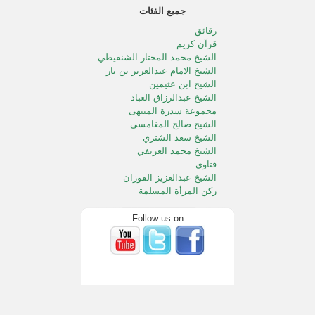
جميع الفئات
رقائق
قرآن كريم
الشيخ محمد المختار الشنقيطي
الشيخ الامام عبدالعزيز بن باز
الشيخ ابن عثيمين
الشيخ عبدالرزاق العباد
مجموعة سدرة المنتهى
الشيخ صالح المغامسي
الشيخ سعد الشتري
الشيخ محمد العريفي
فتاوى
الشيخ عبدالعزيز الفوزان
ركن المرأة المسلمة
الطفل المسلم
الشيخ محمد الددو
Follow us on
الشيخ سعد الخثلان
الشيخ عبدالله المصلح
خالد المصلح
الشيخ صالح آل الشيخ
الشيخ محمد المنجد
الشيخ صالح الفوزان
خطب الجمعه بالحرمين الشريفين