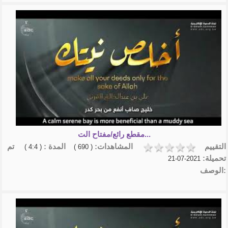
مقطع رائع/مفتاح الت...
التقييم
المشاهدات:
المدة :
تم
( 4:4 )
( 690 )
تحميلة:
2021-07-21
الوصف: