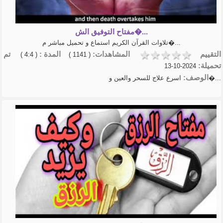
عبدالخالق ال...
كيف تعلق قلبك بالله - كلام يثلج
الصدور وير...
مفتاح التوفيق الش�...
تلاوة القرآن الكريم شريف
تلاوات القرآن الكريم استماع و تحميل مباشر م�...
مصطفى
روائع الربانيين
التقييم
المشاهدات:
المدة :
تم
( 4:4 )
( 1141 )
الشيخ عبد السلام الشوير
تحميلة:
2024-10-13
شرح الأربعين النووية | الشيخ
الوصف:
اسرع علاج للسحر والعين و�...
أ.د.عبدالسلا�...
- الشيخ عبد الرزاق البدر-شرح
الأربعين الن�...
منهاج المسلم الشيخ أبوبكر
الجزائري