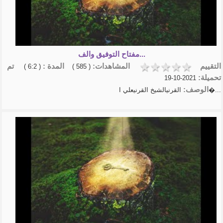
مفتاح التوفيق والف...
التقييم
المشاهدات:
المدة :
تم
( 6:2 )
( 585 )
تحميلة:
2021-10-19
الوصف:
القرنيالشيخ القرنيعلي ا�...