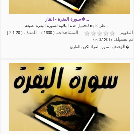
عبدالخالق ال...
كيف تعلق قلبك بالله - كلام يثلج
الصدور وير...
سورة البقرة - القار�...
تلاوة القرآن الكريم شريف
لتحميل هذه التلاوة لسورة البقرة بصيغة mp3 على...
مصطفى
روائع الربانيين
التقييم
المشاهدات:
المدة :
( 2:1:20 )
( 1600 )
الشيخ عبد السلام الشوير
تم تحميلة:
2017-07-05
شرح الأربعين النووية | الشيخ
الوصف:
سورةالقرانالكريمالقارئ�...
أ.د.عبدالسلا�...
- الشيخ عبد الرزاق البدر-شرح
الأربعين الن�...
منهاج المسلم الشيخ أبوبكر
الجزائري
عقيدة المؤمن الشيخ أبو بكر جاب
تفسير- أيسر التفاسير لكلام العلي
الكبير - ...