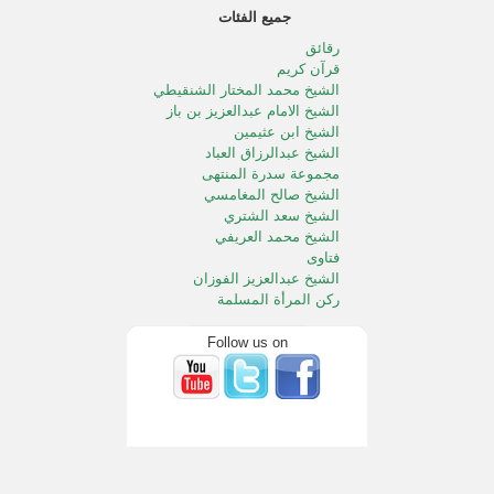
جميع الفئات
رقائق
قرآن كريم
الشيخ محمد المختار الشنقيطي
الشيخ الامام عبدالعزيز بن باز
الشيخ ابن عثيمين
الشيخ عبدالرزاق العباد
مجموعة سدرة المنتهى
الشيخ صالح المغامسي
الشيخ سعد الشتري
الشيخ محمد العريفي
فتاوى
الشيخ عبدالعزيز الفوزان
ركن المرأة المسلمة
الطفل المسلم
الشيخ محمد الددو
Follow us on
الشيخ سعد الخثلان
الشيخ عبدالله المصلح
خالد المصلح
الشيخ صالح آل الشيخ
الشيخ محمد المنجد
الشيخ صالح الفوزان
خطب الجمعه بالحرمين الشريفين