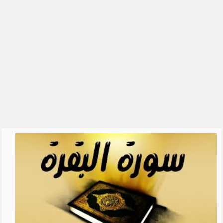
الشيخ علي الشبيلي
رياض الصالحين للشيخ ابن عثيمين
العقيدة الواسطية
السيرة النبوية
القرآن الكريم والقراءات
الحديث
التفسير
الشيخ فهد الكندري
الشيخ ناصر القطامي
الشيخ محمد بن علي الشنقيطي
للشِّيخ عبدالرزاق البدر
الشيخ أبو بكر الجزائري
شرح اسماء الله الحسنى للشيخ
عبدالرزاق ال�...
تفسير سورة البقرة - الشيخ عبد
الله محمد ال...
تفسير سورة البقرة - الشيخ ابن
عثيمين
سورة البقرة بصوت 250 قارئ
دروس الحرمين: الايمان بالله تعالى
(1) للشي�...
مفتاح التوفيق || الشيخ علي بن