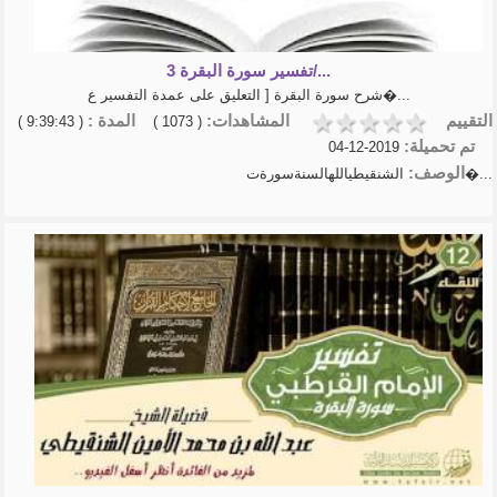
عبدالخالق ال...
كيف تعلق قلبك بالله - كلام يثلج
الصدور وير...
تفسير سورة البقرة 3/...
تلاوة القرآن الكريم شريف
شرح سورة البقرة [ التعليق على عمدة التفسير ع�...
مصطفى
روائع الربانيين
التقييم
المشاهدات:
المدة :
( 9:39:43 )
( 1073 )
الشيخ عبد السلام الشوير
تم تحميلة:
2019-12-04
شرح الأربعين النووية | الشيخ
الوصف:
الشنقيطياللهالسنةسورةت�...
أ.د.عبدالسلا�...
- الشيخ عبد الرزاق البدر-شرح
الأربعين الن�...
منهاج المسلم الشيخ أبوبكر
الجزائري