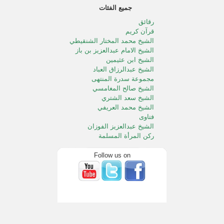
جميع الفئات
رقائق
قرآن كريم
الشيخ محمد المختار الشنقيطي
الشيخ الامام عبدالعزيز بن باز
الشيخ ابن عثيمين
الشيخ عبدالرزاق العباد
مجموعة سدرة المنتهى
الشيخ صالح المغامسي
الشيخ سعد الشتري
الشيخ محمد العريفي
فتاوى
الشيخ عبدالعزيز الفوزان
ركن المرأة المسلمة
الطفل المسلم
الشيخ محمد الددو
Follow us on
الشيخ سعد الخثلان
الشيخ عبدالله المصلح
خالد المصلح
الشيخ صالح آل الشيخ
الشيخ محمد المنجد
الشيخ صالح الفوزان
خطب الجمعه بالحرمين الشريفين