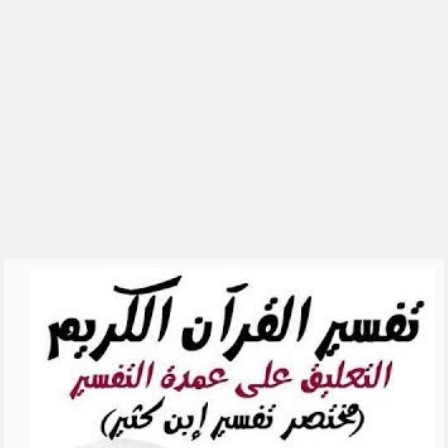
الشيخ علي الشبيلي
رياض الصالحين للشيخ ابن عثيمين
العقيدة الواسطية
السيرة النبوية
القرآن الكريم والقراءات
الحديث
التفسير
الشيخ فهد الكندري
الشيخ ناصر القطامي
الشيخ محمد بن علي الشنقيطي
للشِّيخ عبدالرزاق البدر
الشيخ أبو بكر الجزائري
شرح اسماء الله الحسنى للشيخ
عبدالرزاق ال�...
تفسير سورة البقرة - الشيخ عبد
الله محمد ال...
تفسير سورة البقرة - الشيخ ابن
عثيمين
سورة البقرة بصوت 250 قارئ
دروس الحرمين: الايمان بالله تعالى
(1) للشي�...
مفتاح التوفيق || الشيخ علي بن