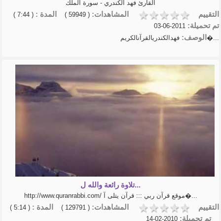
القارئ فهد الكندري - سورة الملك
التقييم
المشاهدات:
المدة :
( 7:44 )
( 59949 )
تم تحميلة:
2011-06-03
الوصف:
فهدالكندريالقرآنالكريم�...
تلاوة رائعة والله ل...
http://www.quranrabbi.com/ موقع قرآن ربي ::: قرآن يتلى آ�...
التقييم
المشاهدات:
المدة :
( 5:14 )
( 129791 )
تم تحميلة:
2010-02-14