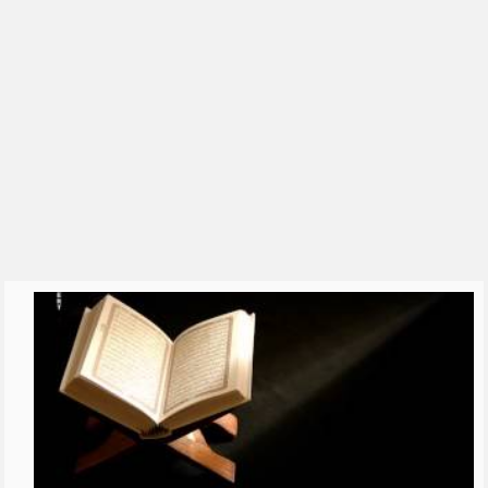
الشيخ علي الشبيلي
رياض الصالحين للشيخ ابن عثيمين
العقيدة الواسطية
السيرة النبوية
القرآن الكريم والقراءات
الحديث
التفسير
الشيخ فهد الكندري
الشيخ ناصر القطامي
الشيخ محمد بن علي الشنقيطي
للشِّيخ عبدالرزاق البدر
الشيخ أبو بكر الجزائري
شرح اسماء الله الحسنى للشيخ
عبدالرزاق ال�...
تفسير سورة البقرة - الشيخ عبد
الله محمد ال...
تفسير سورة البقرة - الشيخ ابن
عثيمين
سورة البقرة بصوت 250 قارئ
دروس الحرمين: الايمان بالله تعالى
(1) للشي�...
مفتاح التوفيق || الشيخ علي بن