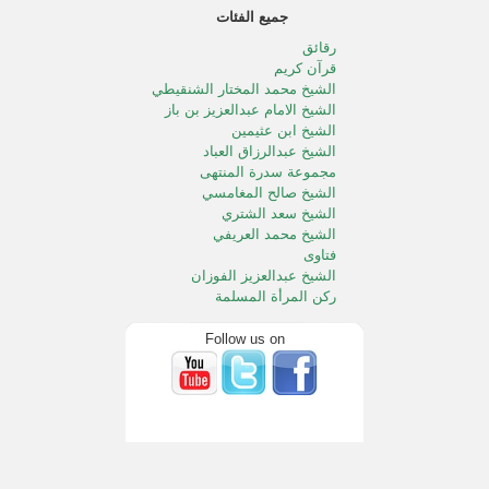
جميع الفئات
رقائق
قرآن كريم
الشيخ محمد المختار الشنقيطي
الشيخ الامام عبدالعزيز بن باز
الشيخ ابن عثيمين
الشيخ عبدالرزاق العباد
مجموعة سدرة المنتهى
الشيخ صالح المغامسي
الشيخ سعد الشتري
الشيخ محمد العريفي
فتاوى
الشيخ عبدالعزيز الفوزان
ركن المرأة المسلمة
الطفل المسلم
الشيخ محمد الددو
Follow us on
الشيخ سعد الخثلان
الشيخ عبدالله المصلح
خالد المصلح
الشيخ صالح آل الشيخ
الشيخ محمد المنجد
الشيخ صالح الفوزان
خطب الجمعه بالحرمين الشريفين