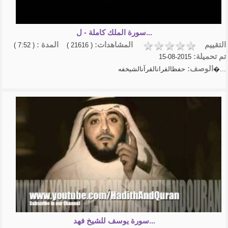
عبدالخالق ال...
كيف تعلق قلبك بالله - كلام يثلج
الصدور وير...
سورة الملك كاملة - ل...
تلاوة القرآن الكريم شريف
التقييم
المشاهدات:
المدة :
مصطفى
( 7:52 )
( 21616 )
روائع الربانيين
تم تحميلة:
2015-08-15
الشيخ عبد السلام الشوير
الوصف:
حفظالقرانالقرآنالشيخفه�...
شرح الأربعين النووية | الشيخ
أ.د.عبدالسلا�...
- الشيخ عبد الرزاق البدر-شرح
الأربعين الن�...
منهاج المسلم الشيخ أبوبكر
الجزائري
سورة يوسف للشيخ فهد...