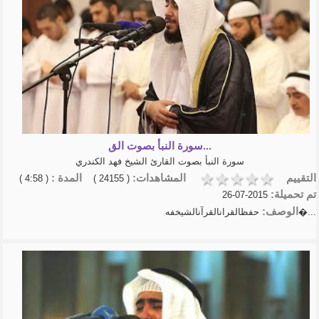
سورة النبأ بصوت الق...
سورة النبأ بصوت القارئ الشيخ فهد الكندري
التقييم
المشاهدات:
المدة :
( 4:58 )
( 24155 )
تم تحميلة:
2015-07-26
الوصف:
حفظالقرانالقرآنالشيخفه�...