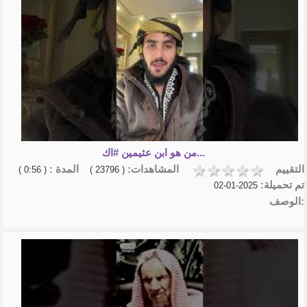
من هو ابن عثيمين #اك...
التقييم
المشاهدات:
المدة :
( 0:56 )
( 23796 )
تم تحميلة:
2025-01-02
الوصف: