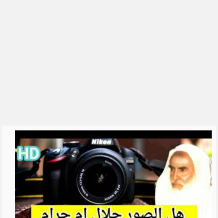
الشيخ علي الشبيلي
رياض الصالحين للشيخ ابن عثيمين
العقيدة الواسطية
السيرة النبوية
القرآن الكريم والقراءات
الحديث
التفسير
الشيخ فهد الكندري
الشيخ ناصر القطامي
الشيخ محمد بن علي الشنقيطي
للشِّيخ عبدالرزاق البدر
الشيخ أبو بكر الجزائري
شرح اسماء الله الحسنى للشيخ
عبدالرزاق ال�...
تفسير سورة البقرة - الشيخ عبد
الله محمد ال...
تفسير سورة البقرة - الشيخ ابن
عثيمين
سورة البقرة بصوت 250 قارئ
دروس الحرمين: الايمان بالله تعالى
(1) للشي�...
مفتاح التوفيق || الشيخ علي بن