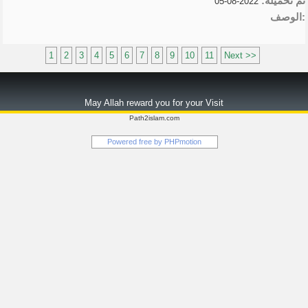
تم تحميلة:
2022-08-05
الوصف:
1
2
3
4
5
6
7
8
9
10
11
Next >>
May Allah reward you for your Visit
Path2islam.com
Powered free by
PHPmotion