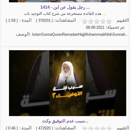
1414 - رجل يقول عن ابن ...
هذه الفائدة مستخرجة من شرح كتاب التوحيد باب ...
التقييم
المشاهدات:
المدة :
( 1:59 )
( 378201 )
تم تحميلة:
2021-08-08
الوصف:
IslamSunnaQuranRamadanHajjMohammadAllahSunnah...
سبب عدم التوفيق وكث...
التقييم
المشاهدات:
المدة :
( 0:46 )
( 472920 )