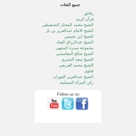
جميع الفئات
رقائق
قرآن كريم
الشيخ محمد المختار الشنقيطي
الشيخ الامام عبدالعزيز بن باز
الشيخ ابن عثيمين
الشيخ عبدالرزاق العباد
مجموعة سدرة المنتهى
الشيخ صالح المغامسي
الشيخ سعد الشتري
الشيخ محمد العريفي
فتاوى
الشيخ عبدالعزيز الفوزان
ركن المرأة المسلمة
الطفل المسلم
الشيخ محمد الددو
Follow us on
الشيخ سعد الخثلان
الشيخ عبدالله المصلح
خالد المصلح
الشيخ صالح آل الشيخ
الشيخ محمد المنجد
الشيخ صالح الفوزان
خطب الجمعه بالحرمين الشريفين