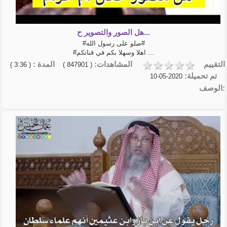
عبدالخالق ال...
كيف تعلق قلبك بالله - كلام يثلج
الصدور وير...
هل الصور والتصوير ح...
تلاوة القرآن الكريم شريف
#صلو على رسول الله#
مصطفى
#اهلا وسهلا بكم في قناتكم ...
روائع الربانيين
التقييم
المشاهدات:
المدة :
الشيخ عبد السلام الشوير
( 3:36 )
( 847901 )
شرح الأربعين النووية | الشيخ
تم تحميلة:
2020-05-10
أ.د.عبدالسلا�...
الوصف:
- الشيخ عبد الرزاق البدر-شرح
الأربعين الن�...
منهاج المسلم الشيخ أبوبكر
الجزائري
عقيدة المؤمن الشيخ أبو بكر جاب
تفسير- أيسر التفاسير لكلام العلي
الكبير - ...