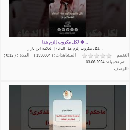
لكل مكروب إلزم هذا �...
لكل مكروب إلزم هذا الدعاء | العلامه ابن باز ر...
التقييم
المشاهدات:
المدة :
( 0:12 )
( 1550804 )
تم تحميلة:
2024-06-03
الوصف: