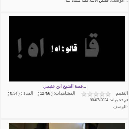
الوصف:
قصص الانبياءقصة سيدنا سل...
قصة الشيخ ابن عثيمي...
التقييم
المشاهدات:
المدة :
( 0:34 )
( 12756 )
تم تحميلة:
2024-07-30
الوصف: